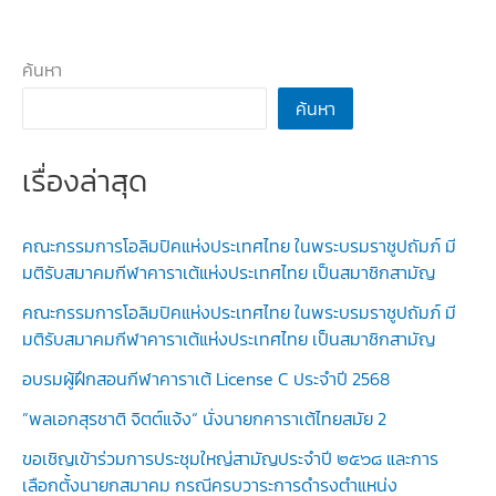
ชาติ”
เป็น
ประธาน
ค้นหา
จัด
ค้นหา
งาน
มอบ
เรื่องล่าสุด
รางวัล
เสา
อโศก
คณะกรรมการโอลิมปิคแห่งประเทศไทย ในพระบรมราชูปถัมภ์ มี
ผู้นำ
มติรับสมาคมกีฬาคาราเต้แห่งประเทศไทย เป็นสมาชิกสามัญ
ศีล
คณะกรรมการโอลิมปิคแห่งประเทศไทย ในพระบรมราชูปถัมภ์ มี
ธรรม
มติรับสมาคมกีฬาคาราเต้แห่งประเทศไทย เป็นสมาชิกสามัญ
ประจำ
อบรมผู้ฝึกสอนกีฬาคาราเต้ License C ประจำปี 2568
ปี
”พลเอกสุรชาติ จิตต์แจ้ง“ นั่งนายกคาราเต้ไทยสมัย 2
2566
ขอเชิญเข้าร่วมการประชุมใหญ่สามัญประจำปี ๒๕๖๘ และการ
เลือกตั้งนายกสมาคม กรณีครบวาระการดำรงตำแหน่ง