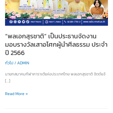
“พลเอกสุรชาติ” เป็นประธานจัดงาน
มอบรางวัลเสาอโศกผู้นำศีลธรรม ประจำ
ปี 2566
ทั่วไป
/
ADMIN
นายกสมาคมกีฬาคาราเต้แห่งประเทศไทย พลเอกสุรชาติ จิตต์แจ้
[…]
“พล
Read More »
เอก
สุร