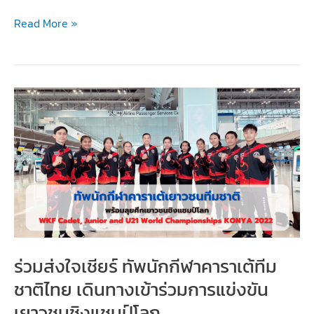
“น้อง
Read More »
ดิว”
คว้า
เหรียญ
ทองแดง
เยาวชน
ชิง
แชมป์
โลก
ร่วมส่งใจเชียร์ ทัพนักกีฬาคาราเต้ทีม
ชาติไทย เดินทางเข้าร่วมการแข่งขัน
เยาวชนชิงแชมป์โลก