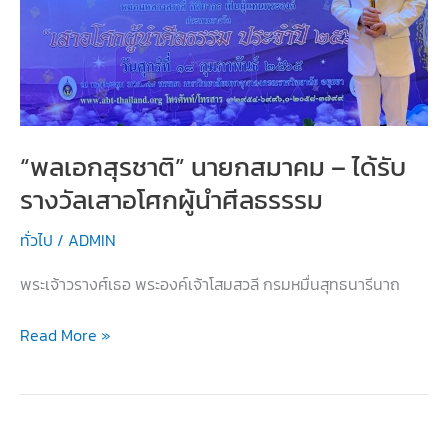
“โรงเรียน
สพฐ.
ชิง
ชนะ
เลิศ
แห่ง
“พลเอกสุรชาติ” นายกสมาคม – ได้รับ
ประเทศไทย
รางวัลเสาอโศกผู้นำศีลธรรรม
ประจำ
ปี
ทั่วไป
/
ADMIN
2565”
พระเจ้าวรางศ์เธอ พระองค์เจ้าโสมสวลี กรมหมื่นสุทธนารีนาถ
“พล
Read More »
เอก
สุร
ชาติ”
นายก