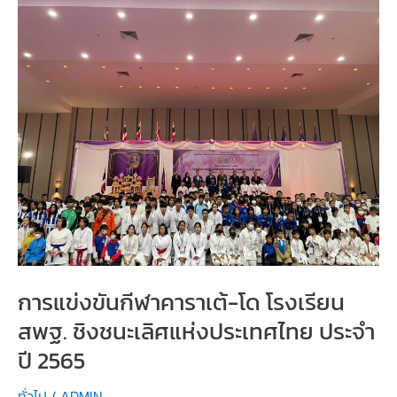
ได้
รับ
พระราชทาน
เครื่อง
ราช
อิสริยาภรณ์
อัน
เป็น
ที่
สรรเสริญ
ยิ่ง
ดิเรก
การแข่งขันกีฬาคาราเต้-โด โรงเรียน
คุณา
ภรณ์
สพฐ. ชิงชนะเลิศแห่งประเทศไทย ประจำ
ประจำ
ปี 2565
ปี
2564
ทั่วไป
/
ADMIN