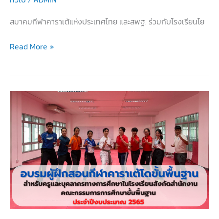
สมาคมกีฬาคาราเต้แห่งประเทศไทย และสพฐ. ร่วมกับโรงเรียนโย
การ
Read More »
แข่งขัน
กีฬา
คาราเต้-
โด
โรงเรียน
สพฐ.
ชิง
ชนะ
เลิศ
แห่ง
ประเทศไทย
ประจำ
ปี