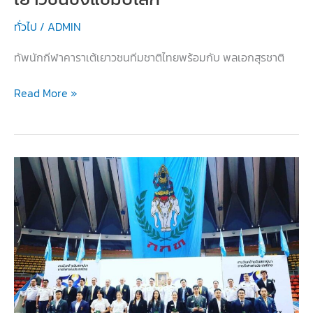
ทั่วไป
/
ADMIN
ทัพนักกีฬาคาราเต้เยาวชนทีมชาติไทยพร้อมกับ พลเอกสุรชาติ
ร่วม
Read More »
ส่ง
ใจ
เชียร์
ทัพ
นักกีฬา
คาราเต้
ทีม
ชาติ
ไทย
เดิน
ทาง