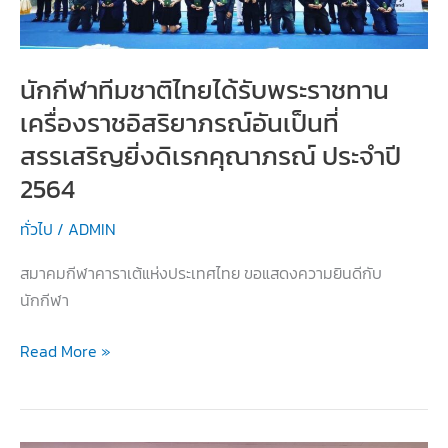
เข้า
ร่วม
การ
นักกีฬาทีมชาติไทยได้รับพระราชทาน
แข่งขัน
เครื่องราชอิสริยาภรณ์อันเป็นที่
เยาวชน
ชิง
สรรเสริญยิ่งดิเรกคุณาภรณ์ ประจำปี
แชมป์
2564
โลก
ทั่วไป
/
ADMIN
สมาคมกีฬาคาราเต้แห่งประเทศไทย ขอแสดงความยินดีกับ
นักกีฬา
นักกีฬา
Read More »
ทีม
ชาติ
ไทย