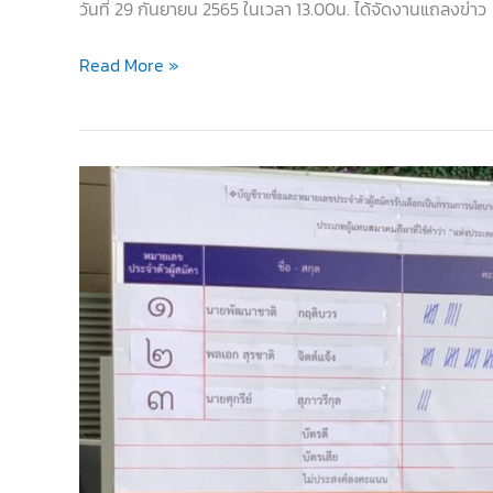
วันที่ 29 กันยายน 2565 ในเวลา 13.00น. ได้จัดงานแถลงข่าว
งาน
Read More »
แถลง
ข่าว
จัดการ
แข่งขัน
กีฬา
คาราเต้
โด
โรงเรียน
สพฐ.
ชิง
ชนะ
เลิศ
ประเทศไทย
2565