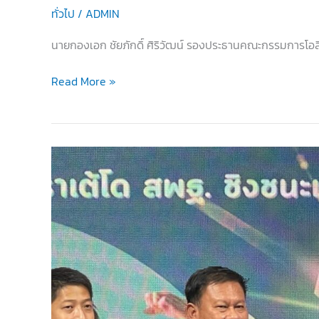
ทั่วไป
/
ADMIN
นายกองเอก ชัยภักดิ์ ศิริวัฒน์ รองประธานคณะกรรมการโอล
ประชุม
Read More »
เตรียม
พร้อม
รายการ
แข่งขัน
กีฬา
ระดับ
นานาชาติ