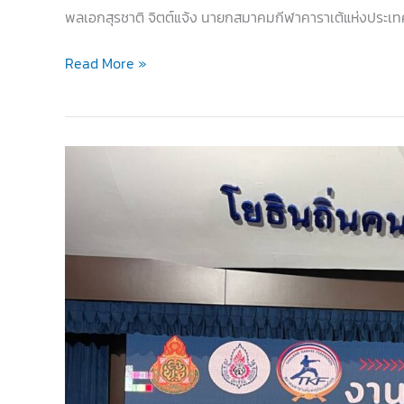
พลเอกสุรชาติ จิตต์แจ้ง นายกสมาคมกีฬาคาราเต้แห่งประเ
นายก
Read More »
ส.คาราเต้
ได้
รับ
โล่
รางวัล
บุคคล
ดี
เด่น
2565