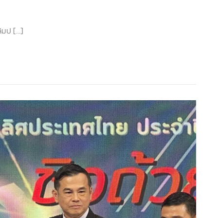
ิมป […]