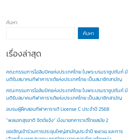
ผู้
แทน
สมาคม
ค้นหา
วิทยากร
ค้นหา
และ
ผู้
เรื่องล่าสุด
ตัดสิน
ไป
ปฏิบัติ
คณะกรรมการโอลิมปิคแห่งประเทศไทย ในพระบรมราชูปถัมภ์ มี
หน้าที่
มติรับสมาคมกีฬาคาราเต้แห่งประเทศไทย เป็นสมาชิกสามัญ
ใน
คณะกรรมการโอลิมปิคแห่งประเทศไทย ในพระบรมราชูปถัมภ์ มี
การ
มติรับสมาคมกีฬาคาราเต้แห่งประเทศไทย เป็นสมาชิกสามัญ
แข่งขัน
อบรมผู้ฝึกสอนกีฬาคาราเต้ License C ประจำปี 2568
กีฬา
”พลเอกสุรชาติ จิตต์แจ้ง“ นั่งนายกคาราเต้ไทยสมัย 2
แห่ง
ชาติ
ขอเชิญเข้าร่วมการประชุมใหญ่สามัญประจำปี ๒๕๖๘ และการ
ครั้ง
เลือกตั้งนายกสมาคม กรณีครบวาระการดำรงตำแหน่ง