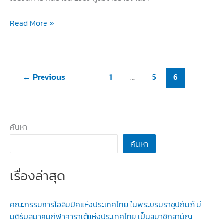
ไว้อาลัย
Read More »
แก่
“จุ
ติ
นันท์
←
Previous
1
…
5
6
ภิรมย์
ภักดี”
อดีต
ค้นหา
นายก
สมาคม
ค้นหา
กีฬา
คาราเต้
เรื่องล่าสุด
แห่ง
ประเทศไทย
คณะกรรมการโอลิมปิคแห่งประเทศไทย ในพระบรมราชูปถัมภ์ มี
มติรับสมาคมกีฬาคาราเต้แห่งประเทศไทย เป็นสมาชิกสามัญ