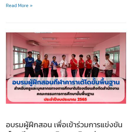
การ
Read More »
แข่งขัน
กีฬา
คาราเต้-
โด
โรงเรียน
สพฐ.
ชิง
ชนะ
เลิศ
แห่ง
ประเทศไทย
ประจำ
ปี
2565
อบรมผู้ฝึกสอน เพื่อเข้าร่วมการแข่งขัน