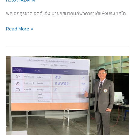
พลเอกสุรชาติ จิตต์แจ้ง นายกสมาคมกีฬาคาราเต้แห่งประเทศไท
นายก
Read More »
ส.คาราเต้
ได้
รับ
โล่
รางวัล
บุคคล
ดี
เด่น
2565