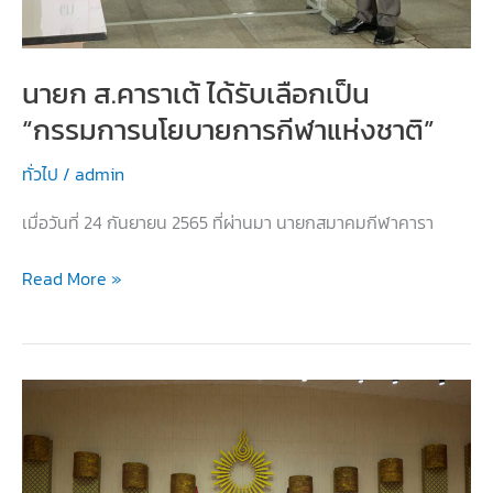
นายก ส.คาราเต้ ได้รับเลือกเป็น
“กรรมการนโยบายการกีฬาแห่งชาติ”
ทั่วไป
/
admin
เมื่อวันที่ 24 กันยายน 2565 ที่ผ่านมา นายกสมาคมกีฬาคารา
นายก
Read More »
ส.คาราเต้
ได้
รับ
เลือก
เป็น
“กรรมการ
นโยบาย