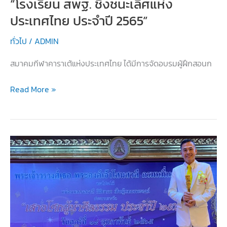
“โรงเรียน สพฐ. ชิงชนะเลิศแห่ง
ประเทศไทย ประจำปี 2565”
ทั่วไป
/
ADMIN
สมาคมกีฬาคาราเต้แห่งประเทศไทย ได้มีการจัดอบรมผู้ฝึกสอนก
อบรม
Read More »
ผู้
ฝึกสอน
เพื่อ
เข้า
ร่วม
การ
แข่งขัน
“โรงเรียน
สพฐ.
ชิง