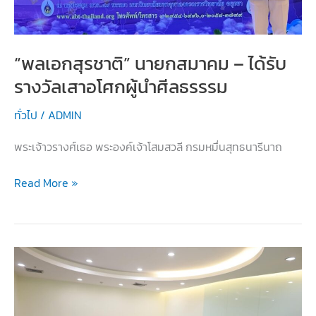
ชนะ
เลิศ
แห่ง
“พลเอกสุรชาติ” นายกสมาคม – ได้รับ
ประเทศไทย
รางวัลเสาอโศกผู้นำศีลธรรรม
ประจำ
ปี
ทั่วไป
/
ADMIN
2565”
พระเจ้าวรางศ์เธอ พระองค์เจ้าโสมสวลี กรมหมื่นสุทธนารีนาถ
“พล
Read More »
เอก
สุร
ชาติ”
นายก
สมาคม
–
ได้