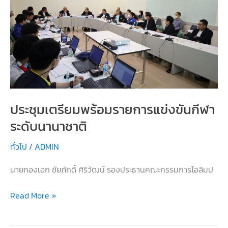
รับ
รางวัล
เสา
อโศก
ผู้นำ
ศีล
ธรร
ประชุมเตรียมพร้อมรายการแข่งขันกีฬา
รม
ระดับนานาชาติ
ทั่วไป
/
ADMIN
นายกองเอก ชัยภักดิ์ ศิริวัฒน์ รองประธานคณะกรรมการโอลิมป
ประชุม
Read More »
เตรียม
พร้อม