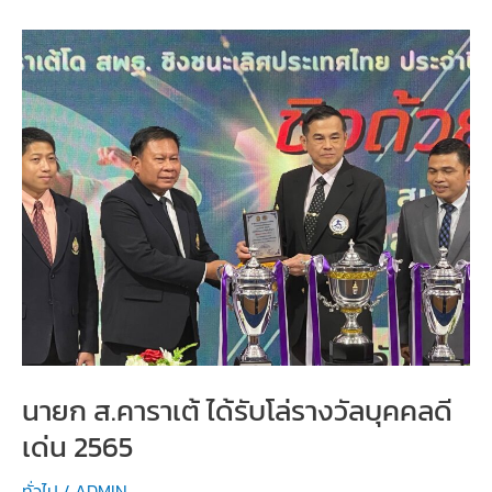
รายการ
แข่งขัน
กีฬา
ระดับ
นานาชาติ
นายก ส.คาราเต้ ได้รับโล่รางวัลบุคคลดี
เด่น 2565
ทั่วไป
/
ADMIN